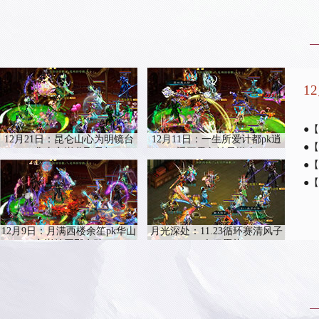
●
12月21日：昆仑山心为明镜台
12月11日：一生所爱计都pk逍
●
pk华山之巅龙飞凤舞
遥三界急性子懒人
●
●
12月9日：月满西楼余笙pk华山
月光深处：11.23循环赛清风子
之巅放开那女孩
VS白云黑龍