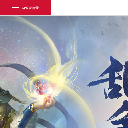
游戏全目录
网易游戏
游戏爱好者
我的足迹：
新大话3免费版