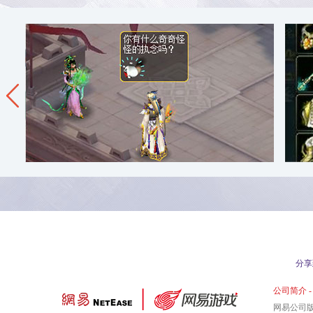
逍遥三界：11月20日上官墨离
对墨染琉璃殇
分享
公司简介
网易公司版权