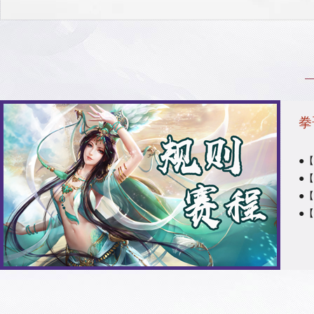
拳
●
●
●
●