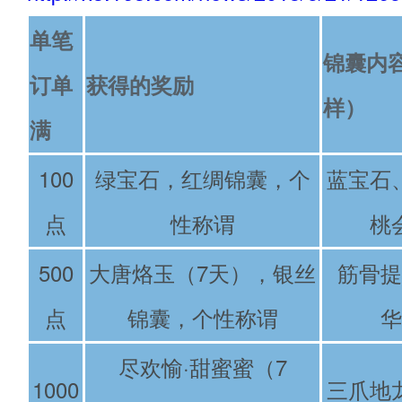
单笔
锦囊内
订单
获得的奖励
样）
满
100
绿宝石，红绸锦囊，个
蓝宝石
点
性称谓
桃
500
大唐烙玉（7天），银丝
筋骨提
点
锦囊，个性称谓
华
尽欢愉·甜蜜蜜（7
1000
三爪地