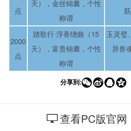
天），金丝锦囊，个性
点
筋
称谓
踏歌行·浮香绕曲（15
玉灵璧
2000
天），富贵锦囊，个性
异兽魂
点
称谓




分享到:
查看PC版官网