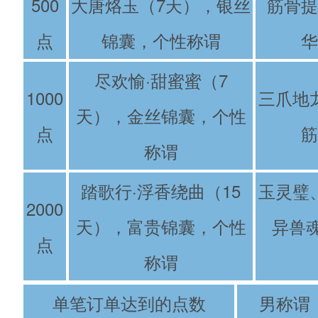
500
大唐烙玉（7天），银丝
筋骨提
点
锦囊，个性称谓
华
尽欢愉·甜蜜蜜（7
1000
三爪地
天），金丝锦囊，个性
点
筋
称谓
踏歌行·浮香绕曲（15
玉灵璧
2000
天），富贵锦囊，个性
异兽魂
点
称谓
单笔订单达到的点数
男称谓