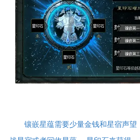
镶嵌星蕴需要少量金钱和星宿声望