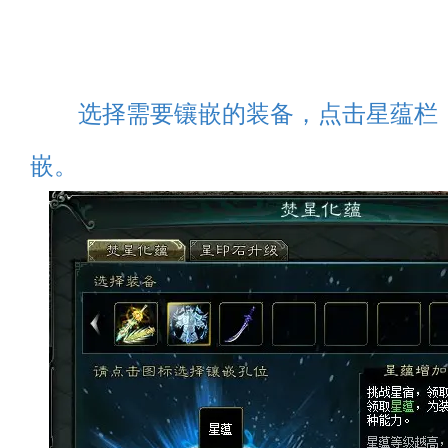
选择需要镶嵌的装备，点击星蕴栏
嵌。