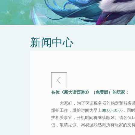
新闻中心
各位《新大话西游3》（免费版）的玩家：
大家好，为了保证服务器的稳定和服务质
维护工作，维护时间为早上
08:00-10:00
，同
护相关事宜，开机时间将继续顺延。请各位
便，敬请见谅。网易游戏感谢所有玩家的支