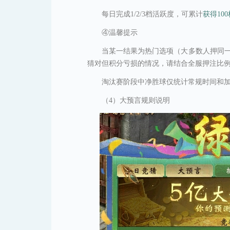
每日完成1/2/3档活跃度，可累计
获得10
④温馨提示
当某一结果为热门选项（大多数人押同一
猜对但积分亏损的情况，请结合全服押注比
淘汰赛阶段中净胜球仅统计常规时间和加
（4）大预言规则说明