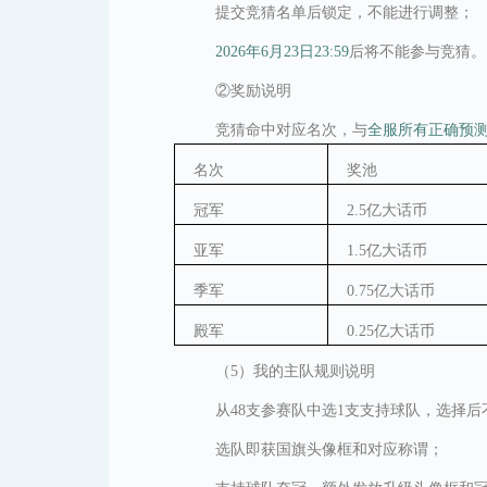
提交竞猜名单后锁定，不能进行调整；
2026年6月23日23:59
后将不能参与竞猜。
②奖励说明
竞猜命中对应名次，与
全服所有正确预
名次
奖池
冠军
2.5亿
大话
币
亚军
1.5亿
大话
币
季军
0.75亿
大话
币
殿军
0.25亿
大话
币
（5）我的主队规则说明
从48支参赛队中选1支支持球队，选择后
选队即获国旗头像框和对应称谓；