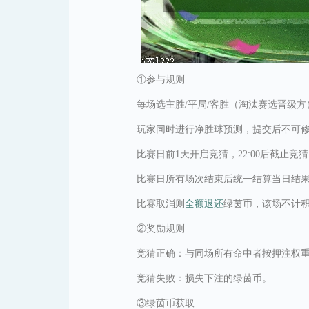
①参与规则
每场选主胜/平局/客胜（淘汰赛选晋级方
玩家同时进行净胜球预测，提交后不可修
比赛日前1天开启竞猜，22:00后截止竞猜
比赛日所有场次结束后统一结算当日结
比赛取消则
全额退还
绿茵币，该场不计
②奖励规则
竞猜正确：与同场所有命中者按押注权
竞猜失败：损失下注的绿茵币。
③绿茵币获取