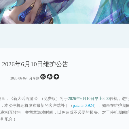
2026年6月10日维护公告



2026-06-09
|
分享到:
量，《新大话西游3》（免费版）将于
2026年6月10日早上8:00
停机，进
时，本次停机还将发布最新的客户端补丁（
patch3.0.924
），如果在维护期
玩家相互转告，并留意游戏时间，以免造成不必要的损失。对于停机期间
持和配合！