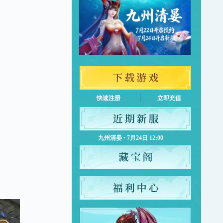
快速注册
立即充值
九州清晏 • 7月24日 12:00