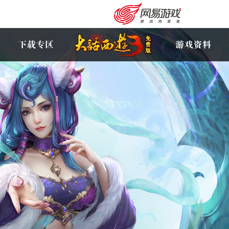
购卡充值
客服中心