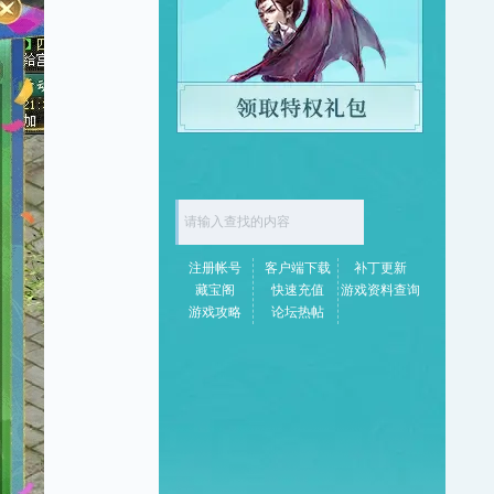
注册帐号
客户端下载
补丁更新
藏宝阁
快速充值
游戏资料查询
游戏攻略
论坛热帖