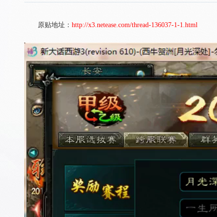
原贴地址：
http://x3.netease.com/thread-136037-1-1.html