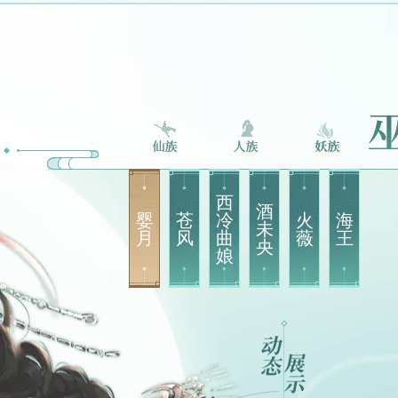
西
酒
婴
苍
冷
火
海
未
月
风
曲
薇
王
央
娘