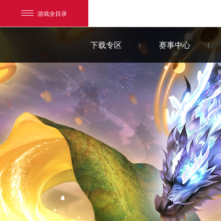
游戏全目录
下载专区
赛事中心
网易游戏
游戏爱好者
我的足迹：
新大话3免费版