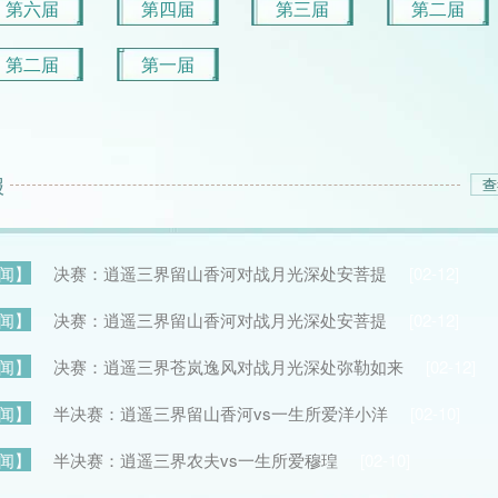
第六届
第四届
第三届
第二届
第二届
第一届
报
报
闻】
闻】
决赛：逍遥三界留山香河对战月光深处安菩提
【总决赛】洋小洋VS苍岚逸风②
[08-27]
[02-12]
闻】
闻】
决赛：逍遥三界留山香河对战月光深处安菩提
【总决赛】洋小洋VS苍岚逸风①
[08-27]
[02-12]
闻】
闻】
决赛：逍遥三界苍岚逸风对战月光深处弥勒如来
【总决赛】乙级时光若止vs楚霸王
[08-27]
[02-12]
闻】
闻】
半决赛：逍遥三界留山香河vs一生所爱洋小洋
【季军赛】前男友VS弥勒如来
[08-27]
[02-10]
闻】
闻】
半决赛：逍遥三界农夫vs一生所爱穆瑝
【季军赛】乙级小小西北风VS紫电青霜策划
[02-10]
[08-27]