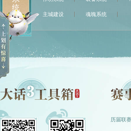
统
主城建设
魂魄系统
历届联