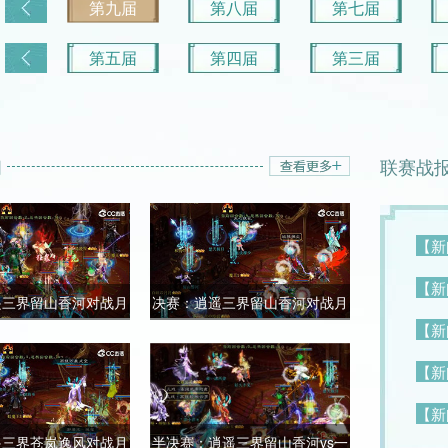
第九届
第八届
第七届
第五届
第四届
第三届
间
间
联赛战
联赛战
【新
【新
【新
【新
洋小洋VS苍岚逸风②
遥三界留山香河对战月
【总决赛】洋小洋VS苍岚逸风①
决赛：逍遥三界留山香河对战月
【新
【新
光深处安菩提
光深处安菩提
【新
【新
【新
【新
遥三界苍岚逸风对战月
乙级时光若止vs楚霸
半决赛：逍遥三界留山香河vs一
【季军赛】前男友VS弥勒如来