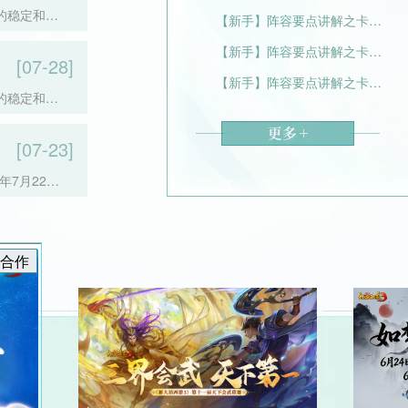
的稳定和服
【新手】阵容要点讲解之卡敏（四）
停机，进行
【新手】阵容要点讲解之卡敏（三）
停机还将发布
[07-28]
【新手】阵容要点讲解之卡敏（二）
的稳定和服
0停机，进行
停机还将发布
[07-23]
年7月22日
6年7月24
福利提升、门
奖励，总计
合作