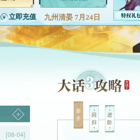
立即充值
九州清晏 7月24日
12:00
新
回
进
手
归
阶
[08-04]