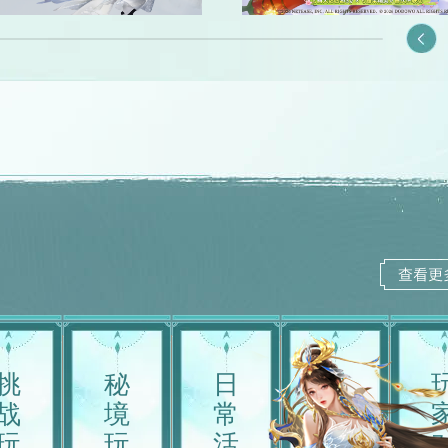
挑
秘
日
限
闹天庭任务
烽
战
境
常
时
星宿玩法
强袭七星宫
百年后的
玩
玩
活
活
封印古墓
三界令任务
扶摇殿