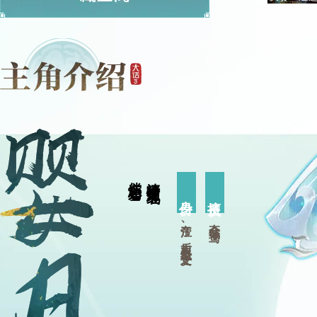
光
偿还心如雪
清啼传恨天地裂
身份
擅长
帝江、后土双祖巫之女
夺命纸鸢