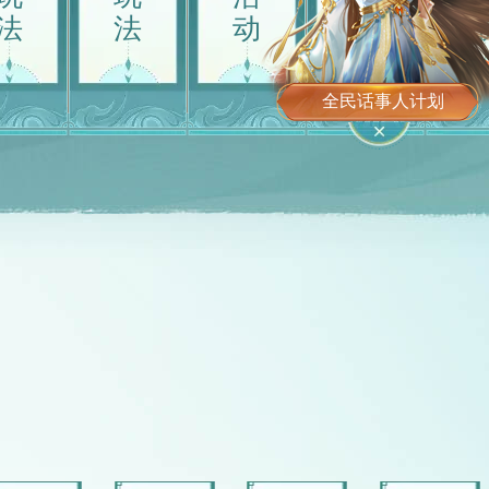
法
法
动
动
剿灭异兽
时空试炼
两仪幻
大圣齐天路
决
全民话事人计划