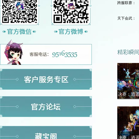
跨服联赛：
天下会武：
精彩瞬
精彩瞬
【总决赛】
决赛：逍
决赛：逍
【总决赛】