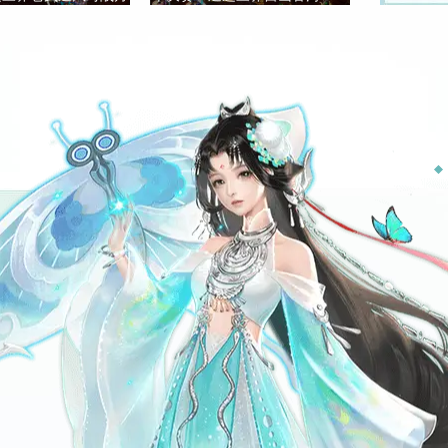
深处弥勒如来
王
生所爱洋小洋