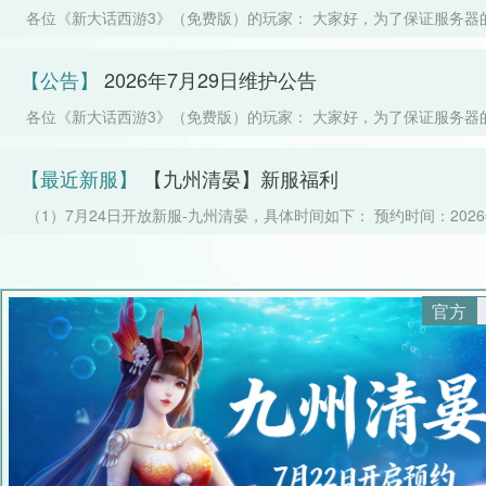
各位《新大话西游3》（免费版）的玩家： 大家好，为了保证服务器
务质量，《新大话西游3》（免费版）将于2026年8月5日早上8:00
每周例行的维护工作，维护时间为早上08:00-10:00，同时，本次
【公告】
2026年7月29日维护公告
最新的客户端补丁（patch3.0.
各位《新大话西游3》（免费版）的玩家： 大家好，为了保证服务器
务质量，《新大话西游3》（免费版）将于2026年7月29日早上8:0
每周例行的维护工作，维护时间为早上08:00-10:00，同时，本次
【最近新服】
【九州清晏】新服福利
最新的客户端补丁（patch3.0.
（1）7月24日开放新服-九州清晏，具体时间如下： 预约时间：2026
（星期三）12:00—2026年7月24日（星期五）10:00 开服时间：202
日（星期五）12:00 （2）成长基金全新升级 福利活动“成长基金”
槛下降，让你的游戏之路更加轻松愉快！消费880玉帛即可解锁额外
官方
返还1280玉帛及价值约1000玉帛的珍稀道具奖励。