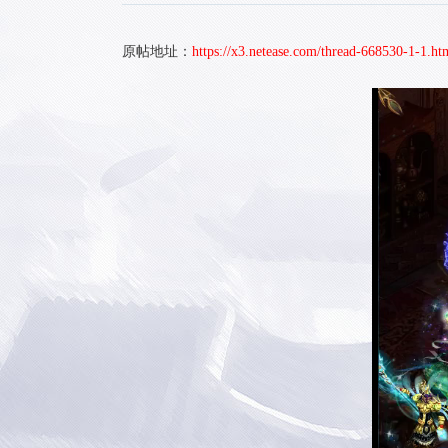
原帖地址：
https://x3.netease.com/thread-668530-1-1.ht